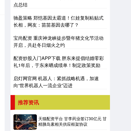
点总结
驰盈策略 郑恺基因太霸道！仨娃复制粘贴式
长相，网友：苗苗基因去哪了？
宝尚配资 重庆神龙峡徒步暨年猪文化节活动
开启，共赴冬日烟火之约
配资炒股入门APP下载 胖东来提倡结婚零彩
礼1年后，于东来晒成绩单！制定政策奖励
启灯网官网 机器人：紧抓战略机遇，加速
向“世界机器人一流企业”迈进
推荐资讯
天猫配资平台 甘李药业签订30亿元 甘
精胰岛素相关供应框架协议