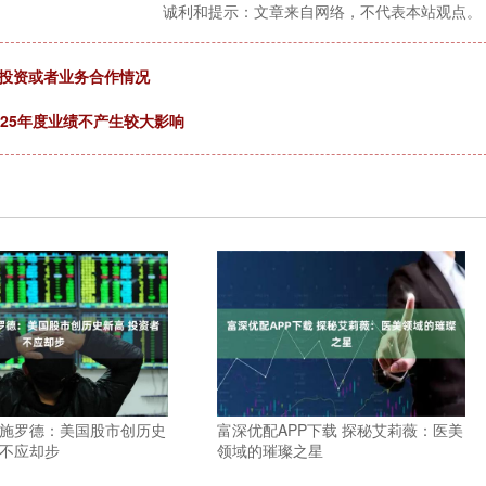
诚利和提示：文章来自网络，不代表本站观点。
权投资或者业务合作情况
025年度业绩不产生较大影响
 施罗德：美国股市创历史
富深优配APP下载 探秘艾莉薇：医美
者不应却步
领域的璀璨之星